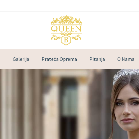
a
Galerija
Prateća Oprema
Pitanja
O Nama