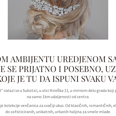
OM AMBIJENTU UREDJENOM SA
 SE PRIJATNO I POSEBNO, U
OJE JE TU DA ISPUNI SVAKU V
 nalazi se u Subotici, u ulici Kireška 11, u mirnom delu grada koji
na samo 1km udaljenosti od centra.
e kolekcije venčanica za svačiji ukus. Od klasičnih, romantičnih, 
do sofisticiranih, unikatnih, urbanih haljina za smele mlade.