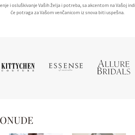
nje i osluškivanje Vaših želja i potreba, sa akcentom na Vašoj ind
će potraga za Vašom venčanicom iz snova biti uspešna.
PONUDE