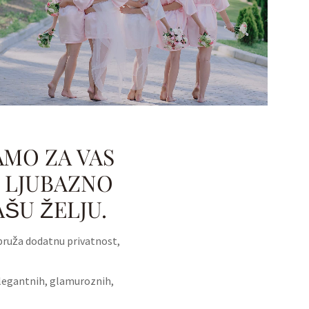
MO ZA VAS
Z LJUBAZNO
AŠU ŽELJU.
 pruža dodatnu privatnost,
elegantnih, glamuroznih,