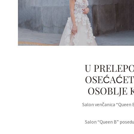
U PRELEP
OSEĆAĆETE
OSOBLJE K
Salon venčanica “Queen B”
Salon “Queen B” poseduj