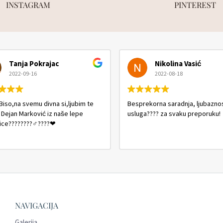
INSTAGRAM
PINTEREST
Tanja Pokrajac
Nikolina Vasić
2022-09-16
2022-08-18
Biso,na svemu divna si,ljubim te
Besprekorna saradnja, ljubaznos
i Dejan Marković iz naše lepe
usluga???? za svaku preporuku!
ice????????‍♂️????❤
NAVIGACIJA
Galerija