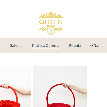
a
Galerija
Prateća Oprema
Pitanja
O Nama