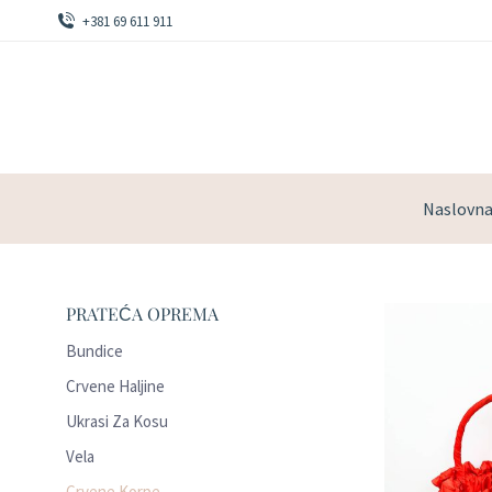
+381 69 611 911
Naslovn
PRATEĆA OPREMA
Bundice
Crvene Haljine
Ukrasi Za Kosu
Vela
Crvene Korpe